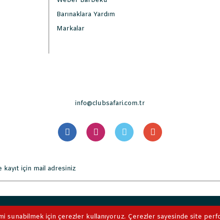
Weber Barbekü
Barınaklara Yardım
Markalar
info@clubsafari.com.tr
. Tüm Hakları Saklıdır. Kredi kartı bilgileriniz 256bit SSL sertifikası 
mi sunabilmek için çerezler kullanıyoruz. Çerezler sayesinde site perform