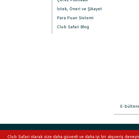
Çerez Politikası
İstek, Öneri ve Şikayet
Para Puan Sistemi
Club Safari Blog
2019 © ClubSafari
Club Safari olarak size daha güvenli ve daha iyi bir alışveriş deneyi