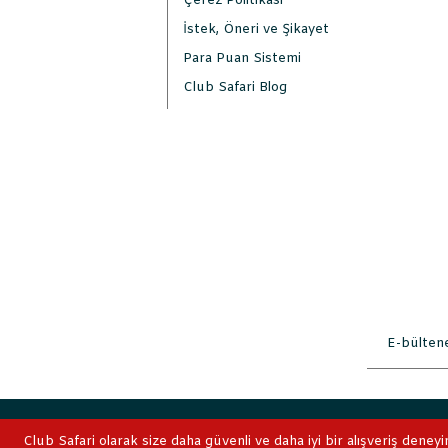
Çerez Politikası
İstek, Öneri ve Şikayet
Para Puan Sistemi
Club Safari Blog
2019 © ClubSafari
Club Safari olarak size daha güvenli ve daha iyi bir alışveriş deneyi