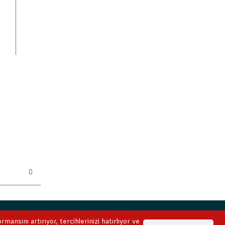
ile korunmaktadır.
ansını artırıyor, tercihlerinizi hatırlıyor ve