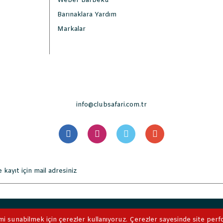
Weber Barbekü
Barınaklara Yardım
Markalar
info@clubsafari.com.tr
. Tüm Hakları Saklıdır. Kredi kartı bilgileriniz 256bit SSL sertifikası 
mi sunabilmek için çerezler kullanıyoruz. Çerezler sayesinde site perform