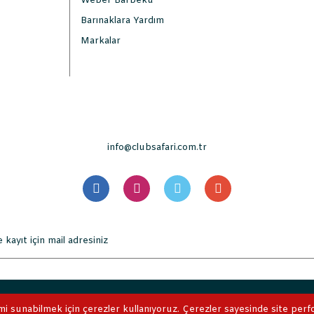
Weber Barbekü
Barınaklara Yardım
Markalar
info@clubsafari.com.tr
. Tüm Hakları Saklıdır. Kredi kartı bilgileriniz 256bit SSL sertifikası 
mi sunabilmek için çerezler kullanıyoruz. Çerezler sayesinde site perform