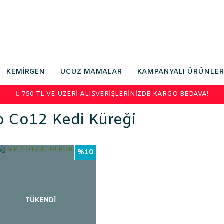
KEMIRGEN
UCUZ MAMALAR
KAMPANYALI ÜRÜNLER
750 TL VE ÜZERİ ALIŞVERİŞLERİNİZDE KARGO BEDAVA!
p Co12 Kedi Küreği
%10
TÜKENDİ