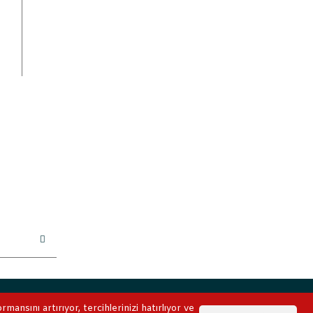
ile korunmaktadır.
ansını artırıyor, tercihlerinizi hatırlıyor ve