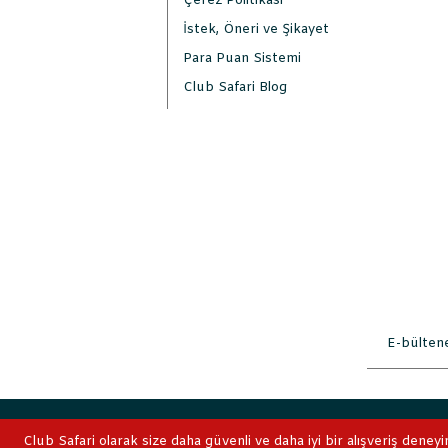
Çerez Politikası
İstek, Öneri ve Şikayet
Para Puan Sistemi
Club Safari Blog
2019 © ClubSafari
Club Safari olarak size daha güvenli ve daha iyi bir alışveriş deneyi