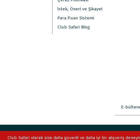
Çerez Politikası
İstek, Öneri ve Şikayet
Para Puan Sistemi
Club Safari Blog
2019 © ClubSafari
Club Safari olarak size daha güvenli ve daha iyi bir alışveriş deneyi