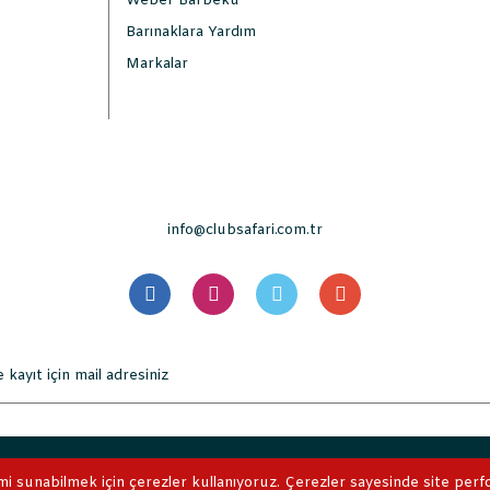
Weber Barbekü
Barınaklara Yardım
Markalar
info@clubsafari.com.tr
. Tüm Hakları Saklıdır. Kredi kartı bilgileriniz 256bit SSL sertifikası 
mi sunabilmek için çerezler kullanıyoruz. Çerezler sayesinde site perform