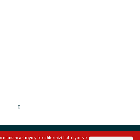
ile korunmaktadır.
ansını artırıyor, tercihlerinizi hatırlıyor ve