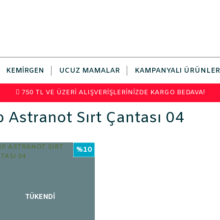
KEMIRGEN
UCUZ MAMALAR
KAMPANYALI ÜRÜNLER
750 TL VE ÜZERİ ALIŞVERİŞLERİNİZDE KARGO BEDAVA!
 Astranot Sırt Çantası 04
%10
TÜKENDİ