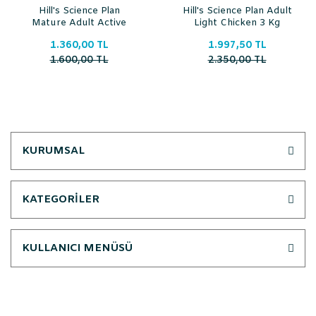
Hill's Science Plan
Hill's Science Plan Adult
Mature Adult Active
Light Chicken 3 Kg
Longevity Chicken 1,5
1.360,00 TL
1.997,50 TL
Kg
1.600,00 TL
2.350,00 TL
KURUMSAL
KATEGORİLER
KULLANICI MENÜSÜ