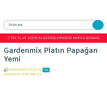
750 TL VE ÜZERİ ALIŞVERİŞLERİNİZDE KARGO BEDAVA!
Gardenmix Platın Papağan
Yemi
%5