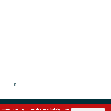
ile korunmaktadır.
ansını artırıyor, tercihlerinizi hatırlıyor ve