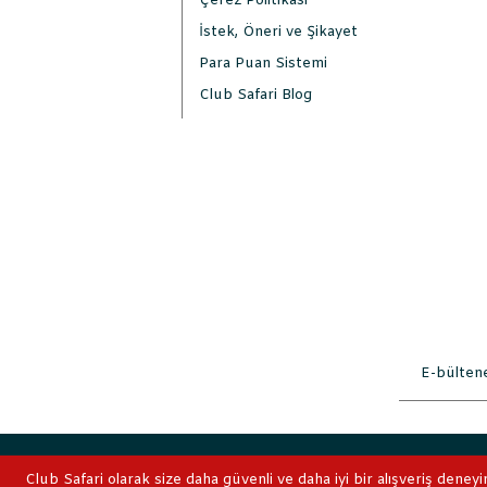
Çerez Politikası
İstek, Öneri ve Şikayet
Para Puan Sistemi
Club Safari Blog
2019 © ClubSafari
Club Safari olarak size daha güvenli ve daha iyi bir alışveriş deneyi