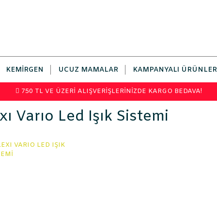
KEMIRGEN
UCUZ MAMALAR
KAMPANYALI ÜRÜNLER
750 TL VE ÜZERİ ALIŞVERİŞLERİNİZDE KARGO BEDAVA!
xı Varıo Led Işık Sistemi