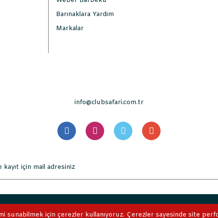
Weber Barbekü
Barınaklara Yardım
Markalar
info@clubsafari.com.tr
. Tüm Hakları Saklıdır. Kredi kartı bilgileriniz 256bit SSL sertifikası 
mi sunabilmek için çerezler kullanıyoruz. Çerezler sayesinde site perform